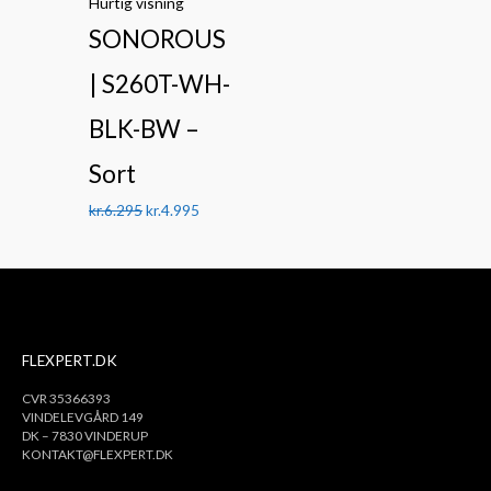
Hurtig visning
SONOROUS
| S260T-WH-
BLK-BW –
Sort
kr.
6.295
kr.
4.995
FLEXPERT.DK
CVR 35366393
VINDELEVGÅRD 149
DK – 7830 VINDERUP
KONTAKT@FLEXPERT.DK