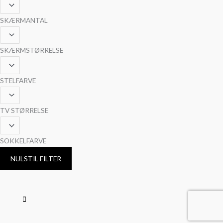
SKÆRMANTAL
SKÆRMSTØRRELSE
STELFARVE
TV STØRRELSE
SOKKELFARVE
NULSTIL FILTER