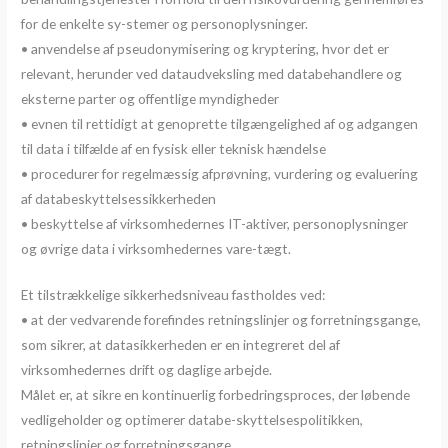
for de enkelte sy-stemer og personoplysninger.
• anvendelse af pseudonymisering og kryptering, hvor det er
relevant, herunder ved dataudveksling med databehandlere og
eksterne parter og offentlige myndigheder
• evnen til rettidigt at genoprette tilgængelighed af og adgangen
til data i tilfælde af en fysisk eller teknisk hændelse
• procedurer for regelmæssig afprøvning, vurdering og evaluering
af databeskyttelsessikkerheden
• beskyttelse af virksomhedernes IT-aktiver, personoplysninger
og øvrige data i virksomhedernes vare-tægt.
Et tilstrækkelige sikkerhedsniveau fastholdes ved:
• at der vedvarende forefindes retningslinjer og forretningsgange,
som sikrer, at datasikkerheden er en integreret del af
virksomhedernes drift og daglige arbejde.
Målet er, at sikre en kontinuerlig forbedringsproces, der løbende
vedligeholder og optimerer databe-skyttelsespolitikken,
retningslinjer og forretningsgange.