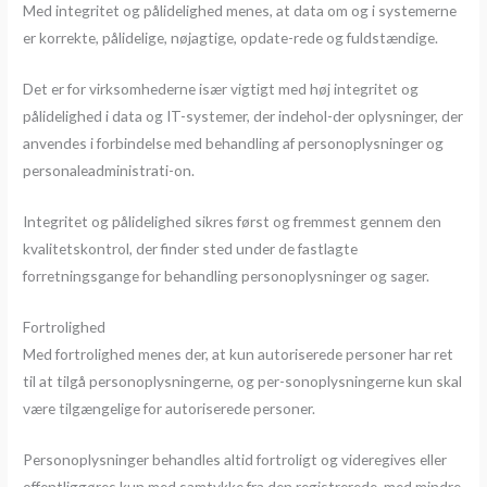
Med integritet og pålidelighed menes, at data om og i systemerne
er korrekte, pålidelige, nøjagtige, opdate-rede og fuldstændige.
Det er for virksomhederne især vigtigt med høj integritet og
pålidelighed i data og IT-systemer, der indehol-der oplysninger, der
anvendes i forbindelse med behandling af personoplysninger og
personaleadministrati-on.
Integritet og pålidelighed sikres først og fremmest gennem den
kvalitetskontrol, der finder sted under de fastlagte
forretningsgange for behandling personoplysninger og sager.
Fortrolighed
Med fortrolighed menes der, at kun autoriserede personer har ret
til at tilgå personoplysningerne, og per-sonoplysningerne kun skal
være tilgængelige for autoriserede personer.
Personoplysninger behandles altid fortroligt og videregives eller
offentliggøres kun med samtykke fra den registrerede, med mindre