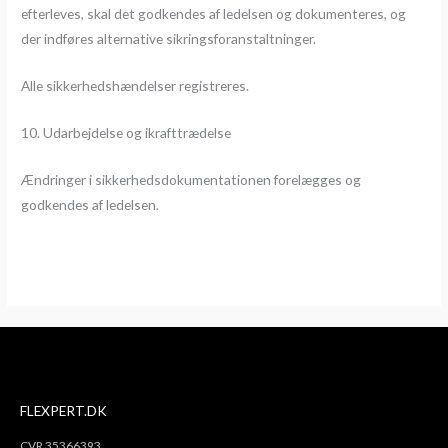
efterleves, skal det godkendes af ledelsen og dokumenteres, og
der indføres alternative sikringsforanstaltninger.
Alle sikkerhedshændelser registreres.
10. Udarbejdelse og ikrafttrædelse
Ændringer i sikkerhedsdokumentationen forelægges og
godkendes af ledelsen.
FLEXPERT.DK
CVR 35366393