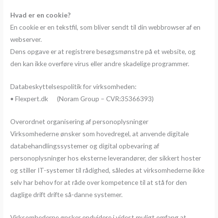
Hvad er en cookie?
En cookie er en tekstfil, som bliver sendt til din webbrowser af en
webserver.
Dens opgave er at registrere besøgsmønstre på et website, og
den kan ikke overføre virus eller andre skadelige programmer.
Databeskyttelsespolitik for virksomheden:
• Flexpert.dk (Noram Group – CVR:35366393)
Overordnet organisering af personoplysninger
Virksomhederne ønsker som hovedregel, at anvende digitale
databehandlingssystemer og digital opbevaring af
personoplysninger hos eksterne leverandører, der sikkert hoster
og stiller IT-systemer til rådighed, således at virksomhederne ikke
selv har behov for at råde over kompetence til at stå for den
daglige drift drifte så-danne systemer.
Virksomhederne ønsker endvidere i videst muligt omfang at