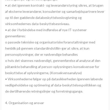
• at det igennem kontrakt- og leverandørstyring sikres, at brugen
af eksterne leverandører, konsulenter og samarbejdspartnere lever
op til den gældende databeskyttelseslovgivning og
virksomhedernes data-beskyttelsesniveau.
• at der i forbindelse med indførelse af nye IT-systemer
gennemføres:
o passede tekniske og organisatoriske foranstaltninger med
henblik på gennem standardindstillin-ger at sikre, at kun
personoplysninger, der er nødvendige behandles
o hvis det skønnes nødvendigt, gennemførelse af analyse af den
påtænkte behandling af person-oplysningers konsekvenser for
beskyttelse af oplysningerne, (Konsekvensanalyse)
• Virksomhederne følger op på datasikkerheden igennem løbende
vedligeholdelse og optimering af data-beskyttelsespolitikken og
de dertilhørende retningslinjer og forretningsgange.
4. Organisation og ansvar