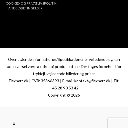
COOKIE- OG PRIVATLIVSPOLITIK
HANDELSBETINGELSER
Ovenstående informationer/Specifikationer er vejledende og kan
uden varsel være ændret af producenten - Der tages forbehold for
trykfejl, vejledende billeder og priser.
Flexpert.dk | CVR: 35366393 | E-mail: kontakt@flexpert.dk | Tlf:
+45 28 90 53 42
Copyright © 2026