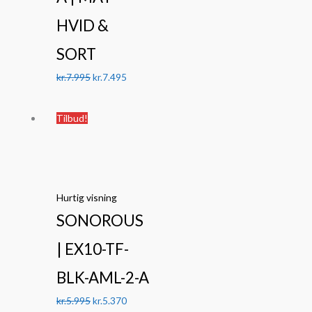
HVID &
SORT
kr.
7.995
kr.
7.495
Den
Den
Tilbud!
oprindelige
aktuelle
pris
pris
var:
er:
kr.5.995.
kr.5.370.
Hurtig visning
SONOROUS
| EX10-TF-
BLK-AML-2-A
kr.
5.995
kr.
5.370