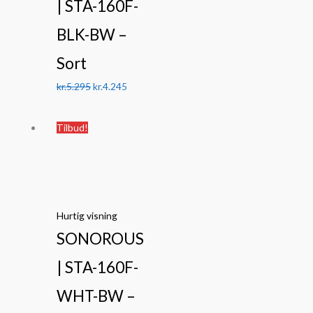
| STA-160F-
BLK-BW –
Sort
kr.
5.295
kr.
4.245
Den
Den
Tilbud!
oprindelige
aktuelle
pris
pris
var:
er:
kr.5.995.
kr.4.245.
Hurtig visning
SONOROUS
| STA-160F-
WHT-BW –