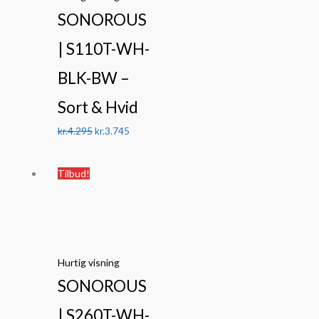
SONOROUS
| S110T-WH-
BLK-BW –
Sort & Hvid
kr.
4.295
kr.
3.745
Den
Den
Tilbud!
oprindelige
aktuelle
pris
pris
var:
er:
kr.6.295.
kr.4.995.
Hurtig visning
SONOROUS
| S260T-WH-