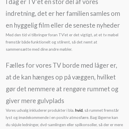
I dag er TV’et en stor del af vores
indretning, det er her familien samles om
en hyggelig film eller de seneste nyheder
Med den tid vi tilbringer foran TV’et er det vigtigt, at et tv møbel
fremstår både funktionelt og stilrent, så det nemt at
sammensætte med dine andre møbler.
Fælles for vores TV borde med låger er,
at de kan hænges op på væggen, hvilket
gør det nemmere at rengøre rummet og
giver mere gulvplads
Vores udvalg inkluderer produkter i bla.
hvid
, så rummet fremstår
lyst og imødekommende i en positiv atmosfære. Bag lågerne kan
du skjule ledninger, dvd-samlingen eller spilkonsoller, så der er mere