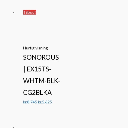
Den
Den
Tilbud!
oprindelige
aktuelle
pris
pris
var:
er:
kr.8.745.
kr.5.625.
Hurtig visning
SONOROUS
| EX15TS-
WHTM-BLK-
CG2BLKA
kr.
8.745
kr.
5.625