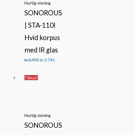
Hurtig visning
kr.3.995.
kr.3.745.
SONOROUS
| STA-110I
Hvid korpus
med IR glas
kr.
3.995
kr.
3.745
Den
Den
Tilbud!
oprindelige
aktuelle
pris
pris
var:
er:
kr.5.295.
kr.4.245.
Hurtig visning
SONOROUS