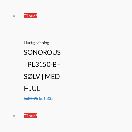
Den
Den
Tilbud!
oprindelige
aktuelle
pris
pris
var:
er:
Hurtig visning
kr.2.295.
kr.1.835.
SONOROUS
| PL3150-B -
SØLV | MED
HJUL
kr.
2.295
kr.
1.835
Den
Den
Tilbud!
oprindelige
aktuelle
pris
pris