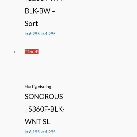
BLK-BW –
Sort
kr.
6.295
kr.
4.995
Den
Den
Tilbud!
oprindelige
aktuelle
pris
pris
var:
er:
kr.6.195.
kr.4.995.
Hurtig visning
SONOROUS
| S360F-BLK-
WNT-SL
kr.
6.195
kr.
4.995