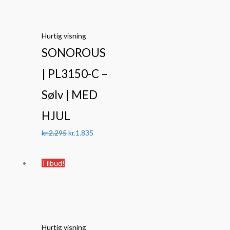
var:
er:
kr.2.295.
kr.1.835.
Hurtig visning
SONOROUS
| PL3150-C –
Sølv | MED
HJUL
kr.
2.295
kr.
1.835
Den
Den
Tilbud!
oprindelige
aktuelle
pris
pris
var:
er:
kr.4.295.
kr.3.745.
Hurtig visning