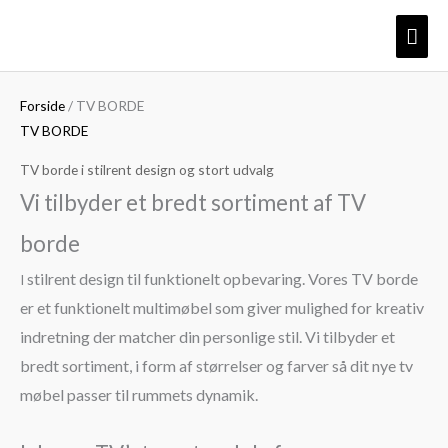
Gå
Søg
Mindste
Højeste
Hov
til
efter:
pris
pris
indholdet
Forside
/ TV BORDE
TV BORDE
TV borde i stilrent design og stort udvalg
Vi tilbyder et bredt sortiment af TV
borde
stilrent design til funktionelt opbevaring.
Vores TV borde
I
er et funktionelt multimøbel som giver mulighed for kreativ
indretning der matcher din personlige stil. Vi tilbyder et
bredt sortiment, i form af størrelser og farver så dit nye tv
møbel passer til rummets dynamik.