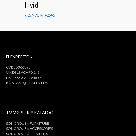
Hvid
kr.
5.995
kr.
4.245
FLEXPERT.DK
CVR 35366393
VINDELEVGÅRD 149
DK – 7830 VINDERUP
KONTAKT@FLEXPERT.DK
TV MØBLER // KATALOG
SONOROUS // FURNITURE
SONOROUS // ACCESSORIES
SONOROUS // ELEMENTS