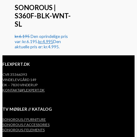
SONOROUS |
S360F-BLK-WNT-
SL
kr.
6.195
Den oprindelige pris
var: kr.6.195.
kr.
4.995
Den
aktuelle pris er: kr.4.995.
FLEXPERT.DK
CVR 35366393
VINDELEVGÅRD 149
DK – 7830 VINDERUP
KONTAKT@FLEXPERT.DK
TV MØBLER // KATALOG
SONOROUS // FURNITURE
SONOROUS // ACCESSORIES
SONOROUS // ELEMENTS