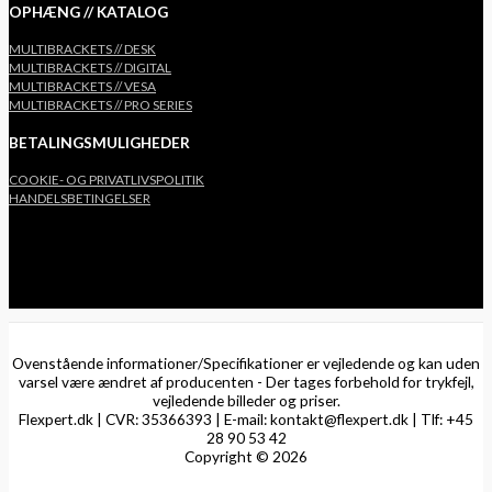
OPHÆNG // KATALOG
MULTIBRACKETS // DESK
MULTIBRACKETS // DIGITAL
MULTIBRACKETS // VESA
MULTIBRACKETS // PRO SERIES
BETALINGSMULIGHEDER
COOKIE- OG PRIVATLIVSPOLITIK
HANDELSBETINGELSER
Ovenstående informationer/Specifikationer er vejledende og kan uden
varsel være ændret af producenten - Der tages forbehold for trykfejl,
vejledende billeder og priser.
Flexpert.dk | CVR: 35366393 | E-mail: kontakt@flexpert.dk | Tlf: +45
28 90 53 42
Copyright © 2026