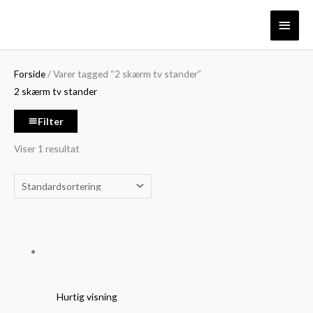
Gå
Søg
Mindste
Højeste
Hove
til
efter:
pris
pris
indholdet
Forside
/ Varer tagged “2 skærm tv stander”
2 skærm tv stander
Filter
Viser 1 resultat
Hurtig visning