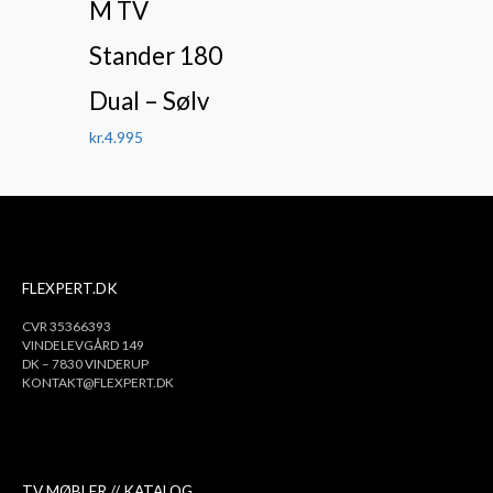
M TV
Stander 180
Dual – Sølv
kr.
4.995
FLEXPERT.DK
CVR 35366393
VINDELEVGÅRD 149
DK – 7830 VINDERUP
KONTAKT@FLEXPERT.DK
TV MØBLER // KATALOG