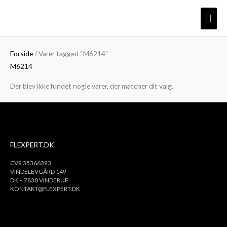
Gå
Søg
Hov
til
efter:
indholdet
Forside
/ Varer tagged “M6214”
M6214
Der blev ikke fundet nogle varer, der matcher dit valg.
FLEXPERT.DK
CVR 35366393
VINDELEVGÅRD 149
DK – 7830 VINDERUP
KONTAKT@FLEXPERT.DK