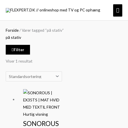
Gå
Søg
Mindste
Højeste
Hov
til
efter:
pris
pris
indholdet
Forside
/ Varer tagged “på stativ”
på stativ
Filter
Viser 1 resultat
Hurtig visning
SONOROUS