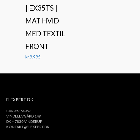
| EX35TS |
MAT HVID
MED TEXTIL
FRONT
kr.
9.995
FLEXPERT.DK
CVR 35366393
VINDELEVGÅRD 149
DK – 7830 VINDERUP
KONTAKT@FLEXPERT.DK