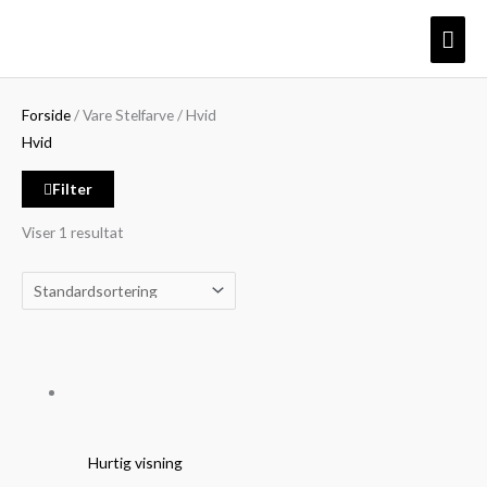
Gå
Søg
Mindste
Højeste
Hov
til
efter:
pris
pris
indholdet
Forside
/ Vare Stelfarve / Hvid
Hvid
Filter
Viser 1 resultat
Hurtig visning