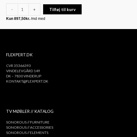
-
+
Tilføj til kurv
FLEXPERT.DK
CVR 35366393
VINDELEVGÅRD 149
DK – 7830 VINDERUP
KONTAKT@FLEXPERT.DK
TV MØBLER // KATALOG
SONOROUS // FURNITURE
SONOROUS // ACCESSORIES
SONOROUS // ELEMENTS