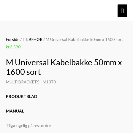
Gå
Hov
til
indholdet
M
Universal
Forside
/
TILBEHØR
/ M Universal Kabelbakke 50mm x 1600 sort
Kabelbakke
kr.
3.590
50mm
M Universal Kabelbakke 50mm x
x
1600
1600 sort
sort
MULTIBRACKETS | M1370
antal
PRODUKTBLAD
MANUAL
Tilgængelig på restordre