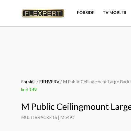
Gå
til
FORSIDE
TV MØBLER
indholdet
M
Public
Ceilingmount
Large
Back
Forside
/
ERHVERV
/ M Public Ceilingmount Large Back 
to
kr.
4.149
Back
-
M Public Ceilingmount Large
Sort
MULTIBRACKETS | M5491
antal