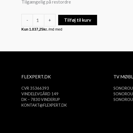
Tilgængelig på restordre
-
+
Tilføj til kurv
FLEXPERT.DK
TV MØBL
CVR 35366393
SONOROUS
VINDELEVGÅRD 149
SONOROUS
DK – 7830 VINDERUP
SONOROUS
KONTAKT@FLEXPERT.DK