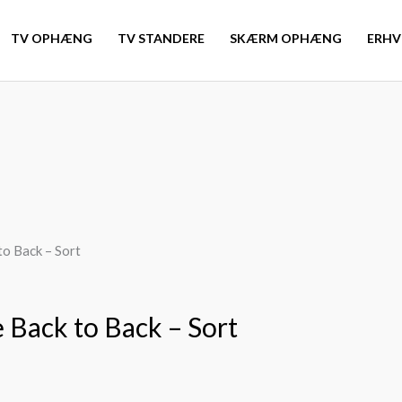
TV OPHÆNG
TV STANDERE
SKÆRM OPHÆNG
ERHV
to Back – Sort
 Back to Back – Sort