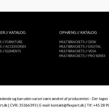
ER // KATALOG
OPHÆNG // KATALOG
 // FURNITURE
MULTIBRACKETS // DESK
 // ACCESSORIES
MULTIBRACKETS // DIGITAL
 // ELEMENTS
MULTIBRACKETS // VESA
MULTIBRACKETS // PRO SERIES
dende og kan uden varsel være ændret af producenten - Der tages for
rt.dk | CVR: 35366393 | E-mail: kontakt@flexpert.dk | Tlf: +45 28 9