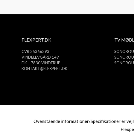
FLEXPERT.DK
TV MØBL
CVR 35366393
SONOROUS
VINDELEVGÅRD 149
SONOROUS
DK – 7830 VINDERUP
SONOROUS
KONTAKT@FLEXPERT.DK
Ovenstående informationer/Specifikationer er vejle
Flexpe