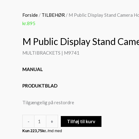
M
Public
Forside
/
TILBEHØR
/ M Public Display Stand Camera Ho
Display
kr.
895
Stand
M Public Display Stand Came
Camera
Holder
MULTIBRACKETS | M9741
HD
-
MANUAL
sølv
antal
PRODUKTBLAD
Tilgængelig på restordre
-
+
Tilføj til kurv