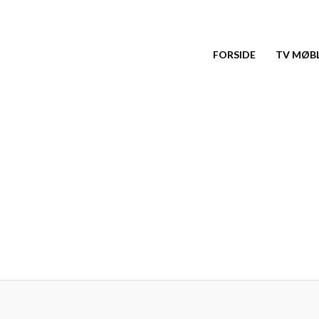
Gå
til
indholdet
FORSIDE
TV MØB