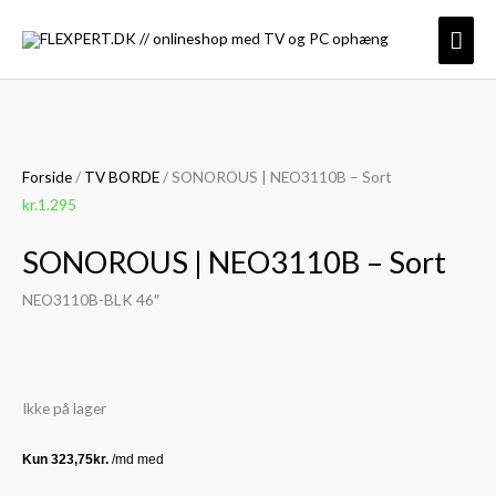
Gå
Hov
til
indholdet
Forside
/
TV BORDE
/ SONOROUS | NEO3110B – Sort
kr.
1.295
SONOROUS | NEO3110B – Sort
NEO3110B-BLK 46″
Ikke på lager