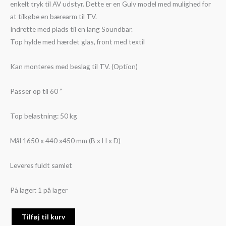
enkelt tryk til AV udstyr. Dette er en Gulv model med mulighed for
at tilkøbe en bærearm til TV.
Indrette med plads til en lang Soundbar.
Top hylde med hærdet glas, front med textil
Kan monteres med beslag til TV. (Option)
Passer op til 60 ”
Top belastning: 50 kg
Mål 1650 x 440 x450 mm (B x H x D)
Leveres fuldt samlet
På lager:
1 på lager
Tilføj til kurv