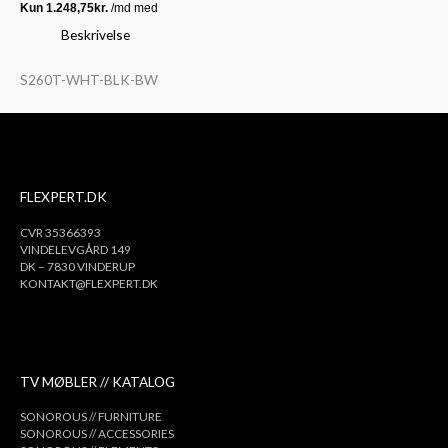
Beskrivelse
S260T-WHT-BLK-BW
FLEXPERT.DK
CVR 35366393
VINDELEVGÅRD 149
DK – 7830 VINDERUP
KONTAKT@FLEXPERT.DK
TV MØBLER // KATALOG
SONOROUS // FURNITURE
SONOROUS // ACCESSORIES