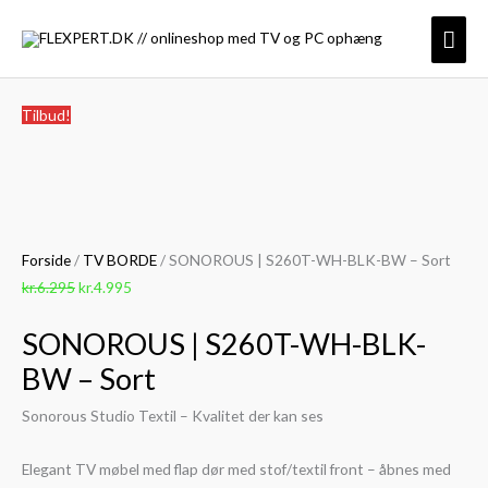
Gå
Hov
til
indholdet
SONOROUS
Den
Den
Tilbud!
|
oprindelige
aktuelle
S260T-
pris
pris
WH-
var:
er:
BLK-
kr.6.295.
kr.4.995.
BW
Forside
/
TV BORDE
/ SONOROUS | S260T-WH-BLK-BW – Sort
-
kr.
6.295
kr.
4.995
Sort
antal
SONOROUS | S260T-WH-BLK-
BW – Sort
Sonorous Studio Textil – Kvalitet der kan ses
Elegant TV møbel med flap dør med stof/textil front – åbnes med