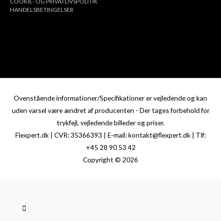
COOKIE- OG PRIVATLIVSPOLITIK
HANDELSBETINGELSER
Ovenstående informationer/Specifikationer er vejledende og kan
uden varsel være ændret af producenten - Der tages forbehold for
trykfejl, vejledende billeder og priser.
Flexpert.dk | CVR: 35366393 | E-mail: kontakt@flexpert.dk | Tlf:
+45 28 90 53 42
Copyright © 2026