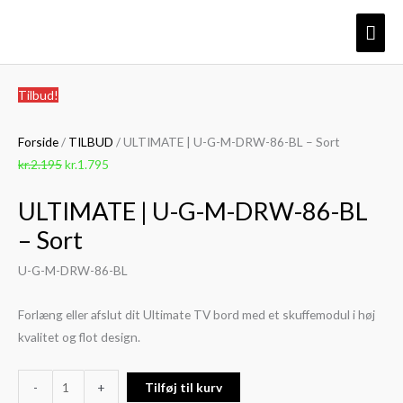
Gå
Hov
til
indholdet
ULTIMATE
Den
Den
Tilbud!
|
oprindelige
aktuelle
U-
pris
pris
Forside
/
TILBUD
/ ULTIMATE | U-G-M-DRW-86-BL – Sort
G-
var:
er:
kr.
2.195
kr.
1.795
M-
kr.2.195.
kr.1.795.
ULTIMATE | U-G-M-DRW-86-BL
DRW-
86-
– Sort
BL
U-G-M-DRW-86-BL
-
Sort
Forlæng eller afslut dit Ultimate TV bord med et skuffemodul i høj
antal
kvalitet og flot design.
-
+
Tilføj til kurv