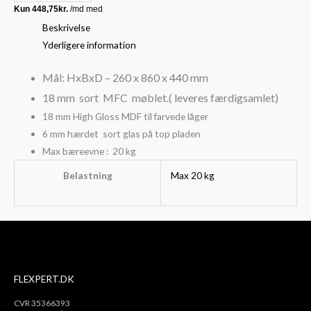
Beskrivelse
Yderligere information
Mål: HxBxD – 260 x 860 x 440 mm
18 mm sort MFC møblet.( leveres færdigsamlet)
18 mm High Gloss MDF til farvede låger
6 mm hærdet sort glas på top pladen
Max bæreevne : 20 kg
Belastning
Max 20 kg
FLEXPERT.DK
CVR 35366393